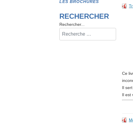
LES BROCHURES
Tr
RECHERCHER
Rechercher...
Ce li
incon
Il se
Il es
Mo