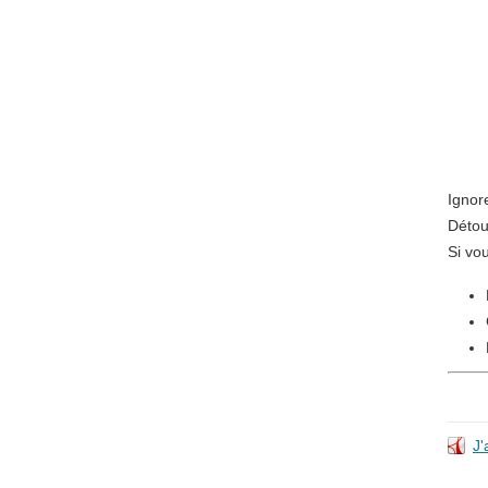
Ignore
Détou
Si vo
J'