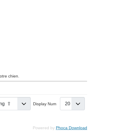
otre chien.
Display Num
Powered by
Phoca Download